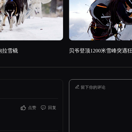
狗拉雪橇
贝爷登顶1200米雪峰突遇
留下你的评论
点赞
回复