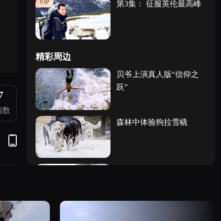
VIP
第3集： 征服英伦最高峰
精彩周边
贝爷上演真人版“信仰之
跃”
7
指数
森林中体验狗拉雪橇
贝爷登顶1200米雪峰突遇
狂风
随时准备飞翔的贝爷