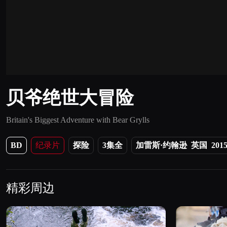
视频因版权问题已下线
Loaded
:
0%
Current
0:00
Time
贝爷绝世大冒险
Britain's Biggest Adventure with Bear Grylls
BD
纪录片
探险
3集全
加雷斯·约翰逊 英国 201
精彩周边