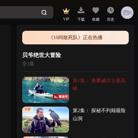
VIP
下载
收藏
历史
《10间敢死队》正在热播
贝爷绝世大冒险
全3集
第1集： 勇攀威尔士最高
峰
播放中
VIP
第2集： 探秘不列颠最险
山洞