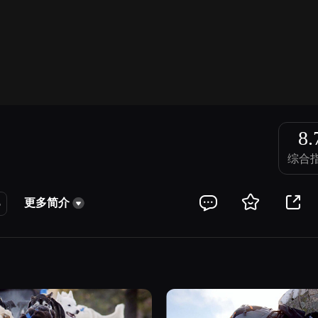
倍速
8.
综合
更多简介
5